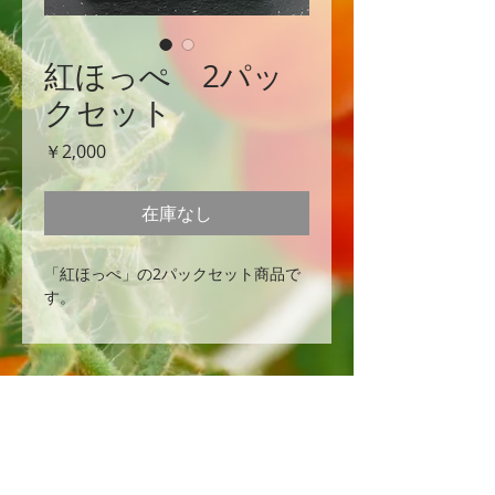
紅ほっぺ 2パッ
クセット
価
￥2,000
格
在庫なし
「紅ほっぺ」の2パックセット商品で
す。
有限会社 フローラルクマガイ
〒797-1212 愛媛県西予市野村町野村
4-188